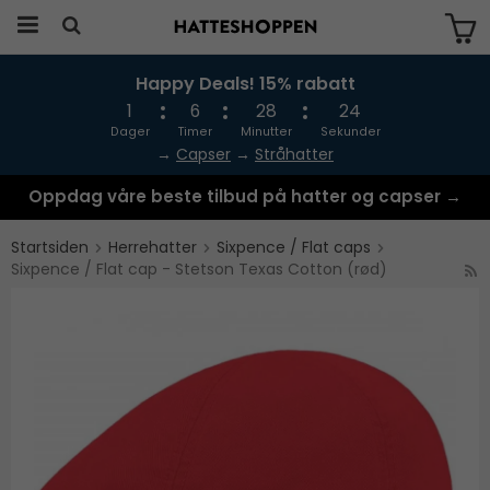
Happy Deals! 15% rabatt
Produktet har blitt lagt til i handlekurven
din
1
6
28
24
Dager
Timer
Minutter
Sekunder
→
Capser
→
Stråhatter
Oppdag våre beste tilbud på hatter og capser →
Startsiden
Herrehatter
Sixpence / Flat caps
Sixpence / Flat cap - Stetson Texas Cotton (rød)