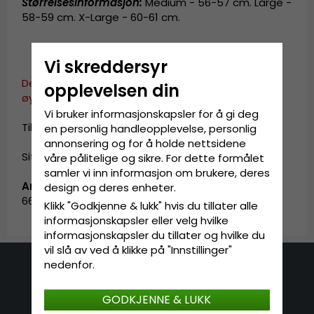
Størrelsesinformasjon
:
Medium - 56-57 cm. Large -
58-59 cm. X-Large - 60-61 cm.
Vi skreddersyr
Dette produktet er dessverre ikke i vår katalog for
opplevelsen din
øyeblikket.
Vi bruker informasjonskapsler for å gi deg
Til startsiden. »
en personlig handleopplevelse, personlig
annonsering og for å holde nettsidene
Sitemap »
våre pålitelige og sikre. For dette formålet
samler vi inn informasjon om brukere, deres
Artikkel-ID:
design og deres enheter.
6611105.8-2
Klikk "Godkjenne & lukk" hvis du tillater alle
informasjonskapsler eller velg hvilke
informasjonskapsler du tillater og hvilke du
vil slå av ved å klikke på "Innstillinger"
nedenfor.
Kontakt oss
GODKJENNE & LUKK
E-mail: info@hatshop.se