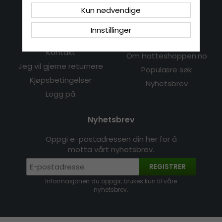
Tel:
+47 23 96 48 32
Kun nødvendige
Innstillinger
Kundeservice
Informasjon
Kontakt
Om Hatteshoppen.no
Jeg vil gjerne returnere
Populære søk
Kjøpsbetingelser
Nyhetsbrev
Logg på
Nyhetsbrev
Oppgi e-postadressen din her for å
motta vårt nyhetsbrev.
REGISTRER
Informasjonen du oppgir, brukes kun til våre
nyhetsbrev.