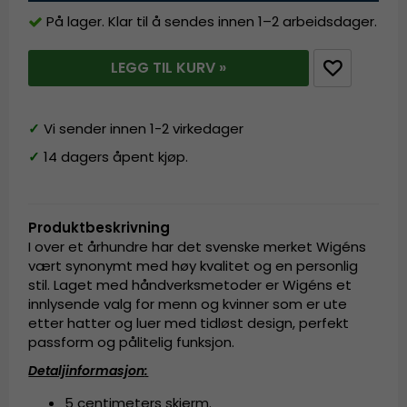
På lager. Klar til å sendes innen 1–2 arbeidsdager.
LEGG TIL KURV »
✓
Vi sender innen 1-2 virkedager
✓
14 dagers åpent kjøp.
Produktbeskrivning
I over et århundre har det svenske merket Wigéns
vært synonymt med høy kvalitet og en personlig
stil. Laget med håndverksmetoder er Wigéns et
innlysende valg for menn og kvinner som er ute
etter hatter og luer med tidløst design, perfekt
passform og pålitelig funksjon.
Detaljinformasjon
:
5 centimeters skjerm.