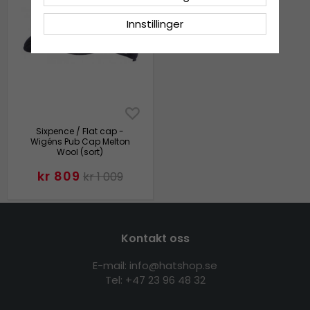
Innstillinger
Sixpence / Flat cap -
Wigéns Pub Cap Melton
Wool (sort)
kr 809
kr 1 009
Kontakt oss
E-mail: info@hatshop.se
Tel:
+47 23 96 48 32