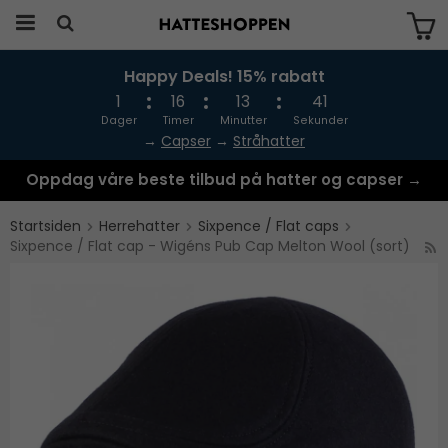
Happy Deals! 15% rabatt
Produktet har blitt lagt til i handlekurven
din
1
16
13
41
Dager
Timer
Minutter
Sekunder
→
Capser
→
Stråhatter
Oppdag våre beste tilbud på hatter og capser →
Startsiden
Herrehatter
Sixpence / Flat caps
Sixpence / Flat cap - Wigéns Pub Cap Melton Wool (sort)