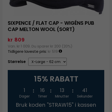
SIXPENCE / FLAT CAP - WIGÉNS PUB
CAP MELTON WOOL (SORT)
kr 809
Van. kr 1 009. Du sparer kr 200 (20%)
Tidligere laveste pris:
kr 519
Størrelse
15% RABATT
1
16
13
41
Dager
Timer
Minutter
Sekunder
Bruk koden "STRAW15" i kassen