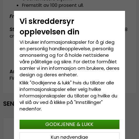
Fremstilt av
100 prosent ull.
Fremstilt av:
100 prosent ull.
Vi skreddersyr
Størrelsesinformasjon
:
Small - 56 cm. Medium - 58
opplevelsen din
cm. Large - 60 cm. X-Large - 62 cm.
Vi bruker informasjonskapsler for å gi deg
en personlig handleopplevelse, personlig
annonsering og for å holde nettsidene
våre pålitelige og sikre. For dette formålet
samler vi inn informasjon om brukere, deres
Artikkel-ID:
design og deres enheter.
FW_100051.999-4
Klikk "Godkjenne & lukk" hvis du tillater alle
informasjonskapsler eller velg hvilke
informasjonskapsler du tillater og hvilke du
vil slå av ved å klikke på "Innstillinger"
SENEST VISTE
nedenfor.
GODKJENNE & LUKK
Kun nødvendige