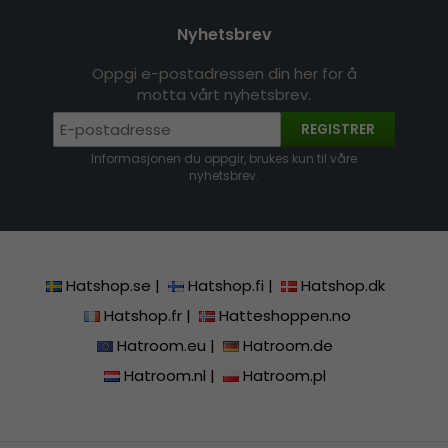
Nyhetsbrev
Oppgi e-postadressen din her for å
motta vårt nyhetsbrev.
REGISTRER
Informasjonen du oppgir, brukes kun til våre
nyhetsbrev.
Hatshop.se
|
Hatshop.fi
|
Hatshop.dk
Hatshop.fr
|
Hatteshoppen.no
Hatroom.eu
|
Hatroom.de
Hatroom.nl
|
Hatroom.pl