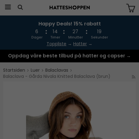
Happy Deals! 15% rabatt
Produktet har blitt lagt til i handlekurven
din
6
14
27
19
Dager
Timer
Minutter
Sekunder
Toppliste
→
Hatter
→
Oppdag våre beste tilbud på hatter og capser →
Startsiden
Luer
Balaclavas
Balaclava - Gårda Nivala Knitted Balaclava (brun)