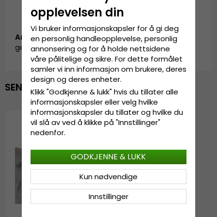
opplevelsen din
Vi bruker informasjonskapsler for å gi deg
Artikkel-ID:
en personlig handleopplevelse, personlig
garda.WH0620012.3.nivala.brown
annonsering og for å holde nettsidene
våre pålitelige og sikre. For dette formålet
samler vi inn informasjon om brukere, deres
design og deres enheter.
SENEST VISTE
Klikk "Godkjenne & lukk" hvis du tillater alle
informasjonskapsler eller velg hvilke
informasjonskapsler du tillater og hvilke du
vil slå av ved å klikke på "Innstillinger"
nedenfor.
GODKJENNE & LUKK
Kun nødvendige
Innstillinger