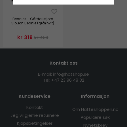
Beanies - Gårda Isfjord
Slouch Beanie (grå/hvit)
kr 319
kr 409
Kontakt oss
E-mail: info@hatshop.se
Tel:
+47 23 96 48 32
Kundeservice
Informasjon
Kontakt
Om Hatteshoppen.no
Jeg vil gjerne returnere
Populære søk
Kjøpsbetingelser
Nyhetsbrev