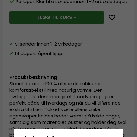
På lager. Klar til å sendes innen 1–2 arbeidsdager.
LEGG TIL KURV »
✓
Vi sender innen 1-2 virkedager
✓
14 dagers åpent kjøp.
Produktbeskrivning
Slouch beanie i 100 % ull som kombinerer
komfortabel stil med naturlig varme. Den
avslappede designen gir et trendy preg og er
perfekt både til hverdags og når du vil tilføre noe
ekstra til stilen. Takket være ullens unike
egenskaper holdes hodet varmt på kalde dager,
samtidig som materialet puster og holder deg sval
når temperaturen stiger. Med denne luen får du
både funksjon og stil – et must i enhver garderobe