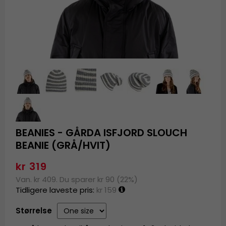
BEANIES - GÅRDA ISFJORD SLOUCH
BEANIE (GRÅ/HVIT)
kr 319
Van. kr 409. Du sparer kr 90 (22%)
Tidligere laveste pris:
kr 159
Størrelse