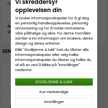
Vi skreddersyr
for deg som ønsker et allsidig tilbehør.
opplevelsen din
Vi bruker informasjonskapsler for å gi deg
en personlig handleopplevelse, personlig
Artikkel-ID:
annonsering og for å holde nettsidene
garda.isfjord.grey/white
våre pålitelige og sikre. For dette formålet
samler vi inn informasjon om brukere, deres
design og deres enheter.
Klikk "Godkjenne & lukk" hvis du tillater alle
SENEST VISTE
informasjonskapsler eller velg hvilke
informasjonskapsler du tillater og hvilke du
vil slå av ved å klikke på "Innstillinger"
nedenfor.
GODKJENNE & LUKK
Kun nødvendige
Innstillinger