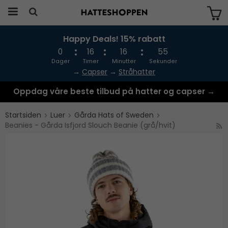
Happy Deals! 15% rabatt
Produktet har blitt lagt til i handlekurven
din
0
16
16
54
Dager
Timer
Minutter
Sekunder
→
Capser
→
Stråhatter
Oppdag våre beste tilbud på hatter og capser →
Startsiden
Luer
Gårda Hats of Sweden
Beanies - Gårda Isfjord Slouch Beanie (grå/hvit)