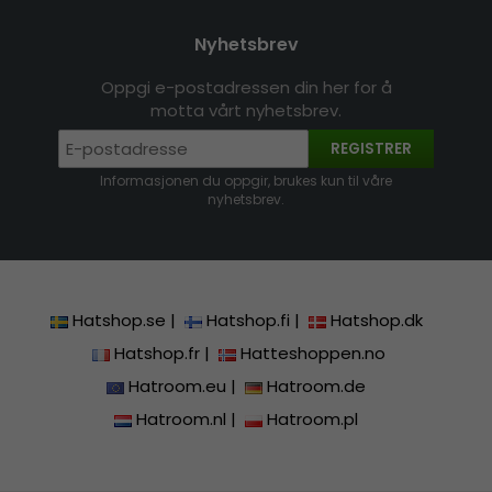
Nyhetsbrev
Oppgi e-postadressen din her for å
motta vårt nyhetsbrev.
REGISTRER
Informasjonen du oppgir, brukes kun til våre
nyhetsbrev.
Hatshop.se
|
Hatshop.fi
|
Hatshop.dk
Hatshop.fr
|
Hatteshoppen.no
Hatroom.eu
|
Hatroom.de
Hatroom.nl
|
Hatroom.pl