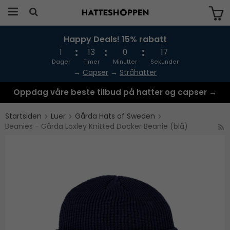
Happy Deals! 15% rabatt
Produktet har blitt lagt til i handlekurven
din
1
13
0
17
Dager
Timer
Minutter
Sekunder
→
Capser
→
Stråhatter
Oppdag våre beste tilbud på hatter og capser →
Startsiden
Luer
Gårda Hats of Sweden
Beanies - Gårda Loxley Knitted Docker Beanie (blå)