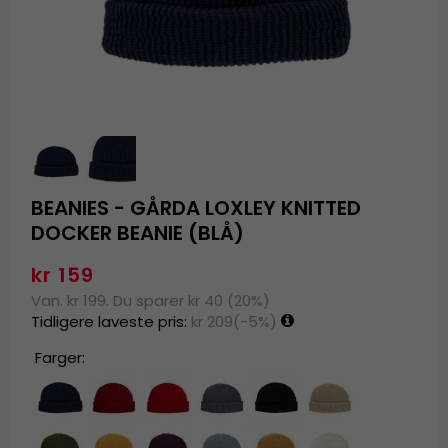
BEANIES - GÅRDA LOXLEY KNITTED
DOCKER BEANIE (BLÅ)
kr 159
Van. kr 199. Du sparer kr 40 (20%)
Tidligere laveste pris:
kr 209
(-5%)
Farger: