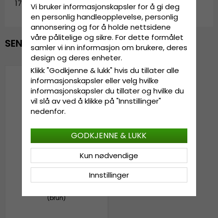
17738.brown
Vi bruker informasjonskapsler for å gi deg
en personlig handleopplevelse, personlig
annonsering og for å holde nettsidene
våre pålitelige og sikre. For dette formålet
SENEST VISTE
samler vi inn informasjon om brukere, deres
design og deres enheter.
Klikk "Godkjenne & lukk" hvis du tillater alle
informasjonskapsler eller velg hvilke
informasjonskapsler du tillater og hvilke du
vil slå av ved å klikke på "Innstillinger"
nedenfor.
GODKJENNE & LUKK
Kun nødvendige
Innstillinger
Lue - Dedicated Kiruna
(brun)