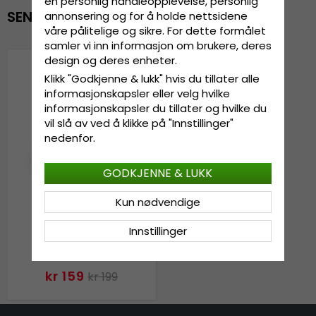
en personlig handleopplevelse, personlig
SENEST VISTE
annonsering og for å holde nettsidene
våre pålitelige og sikre. For dette formålet
samler vi inn informasjon om brukere, deres
design og deres enheter.
Klikk "Godkjenne & lukk" hvis du tillater alle
informasjonskapsler eller velg hvilke
informasjonskapsler du tillater og hvilke du
vil slå av ved å klikke på "Innstillinger"
nedenfor.
GODKJENNE & LUKK
Kun nødvendige
Innstillinger
Lue - Gårda (rosa)
kr 159
kr 199