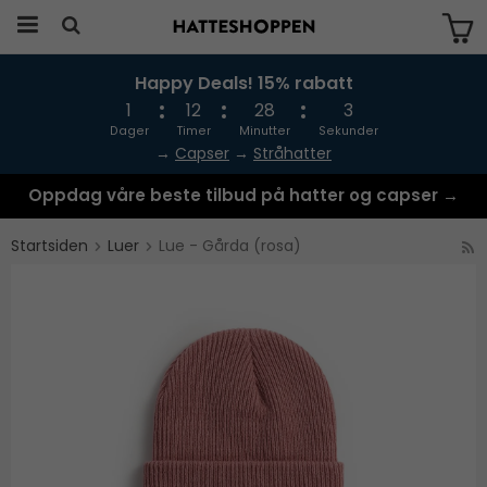
Happy Deals! 15% rabatt
Produktet har blitt lagt til i handlekurven
din
1
12
28
3
Dager
Timer
Minutter
Sekunder
→
Capser
→
Stråhatter
Oppdag våre beste tilbud på hatter og capser →
Startsiden
Luer
Lue - Gårda (rosa)