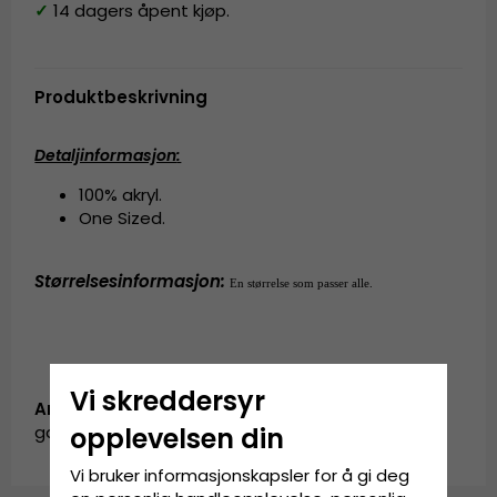
✓
14 dagers åpent kjøp.
Produktbeskrivning
Detaljinformasjon
:
100% akryl.
One Sized.
Størrelsesinformasjon
:
En størrelse som passer alle.
Vi skreddersyr
Artikkel-ID:
garda.beanie.pink
opplevelsen din
Vi bruker informasjonskapsler for å gi deg