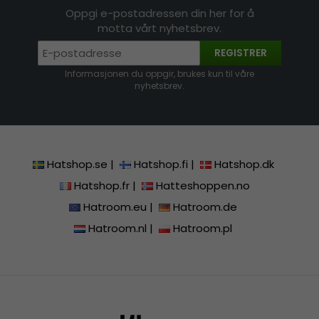
Oppgi e-postadressen din her for å
motta vårt nyhetsbrev.
REGISTRER
Informasjonen du oppgir, brukes kun til våre
nyhetsbrev.
Hatshop.se
|
Hatshop.fi
|
Hatshop.dk
Hatshop.fr
|
Hatteshoppen.no
Hatroom.eu
|
Hatroom.de
Hatroom.nl
|
Hatroom.pl