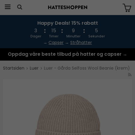
Happy Deals! 15% rabatt
Produktet har blitt lagt til i handlekurven
din
3
15
9
5
Dager
Timer
Minutter
Sekunder
→
Capser
→
Stråhatter
Oppdag våre beste tilbud på hatter og capser →
Startsiden
Luer
Luer - Gårda Selfoss Wool Beanie (krem)