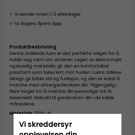
✓
Vi sender innen 1-2 virkedager
✓
14 dagers åpent kjøp.
Produktbeskrivning
Denne strikkede luen er det perfekte valget for å
holde seg varm om vinteren. Laget av ekstra mykt
og koselig materiale, gir den en komfortabel
passform som føles lett mot huden. Luens tidløse
design gir både stil og funksjon, og den er enkel å
matche med vintergarderoben din. Tilgjengelig i
flere farger for å matche din personlige stil. Et
essensielt tilskudd til garderoben din i de kalde
månedene.
Materiale
: 100% ull
Vi skreddersyr
opplevelsen din