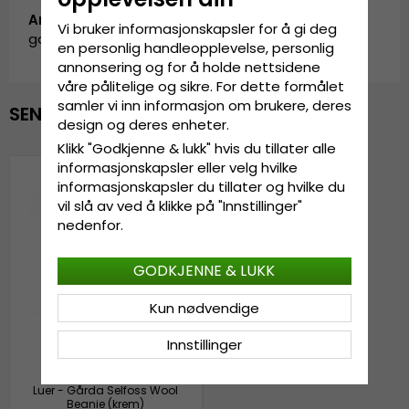
Artikkel-ID:
Vi bruker informasjonskapsler for å gi deg
garda.KH0637206.3.selfoss.cream
en personlig handleopplevelse, personlig
annonsering og for å holde nettsidene
våre pålitelige og sikre. For dette formålet
samler vi inn informasjon om brukere, deres
SENEST VISTE
design og deres enheter.
Klikk "Godkjenne & lukk" hvis du tillater alle
informasjonskapsler eller velg hvilke
informasjonskapsler du tillater og hvilke du
vil slå av ved å klikke på "Innstillinger"
nedenfor.
GODKJENNE & LUKK
Kun nødvendige
Innstillinger
Luer - Gårda Selfoss Wool
Beanie (krem)