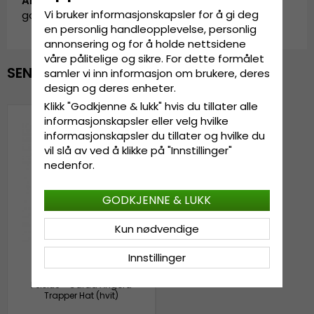
Artikkel-ID:
Vi bruker informasjonskapsler for å gi deg
garda.WH0614703.3.angora.trapper.white
en personlig handleopplevelse, personlig
annonsering og for å holde nettsidene
våre pålitelige og sikre. For dette formålet
SENEST VISTE
samler vi inn informasjon om brukere, deres
design og deres enheter.
Klikk "Godkjenne & lukk" hvis du tillater alle
informasjonskapsler eller velg hvilke
informasjonskapsler du tillater og hvilke du
vil slå av ved å klikke på "Innstillinger"
nedenfor.
GODKJENNE & LUKK
Kun nødvendige
Innstillinger
Pelslue - Gårda Angora
Trapper Hat (hvit)