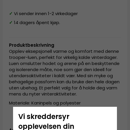
✓
Vi sender innen 1-2 virkedager
✓
14 dagers åpent kjøp.
Produktbeskrivning
Opplev eksepsjonell varme og komfort med denne
trooper-luen, perfekt for virkelig kalde vinterdager.
Luen omslutter hodet og ørene på en beskyttende
og isolerende måte, noe som gjør den ideell for
utendørsaktiviteter i kaldt vær. Med sin myke og
behagelige passform kan du bruke den hele dagen
uten ubehag. Et perfekt valg for å holde deg varm
mens du nyter vinteraktiviteter.
Materiale: Kaninpels og polyester
Vi skreddersyr
opplevelsen din