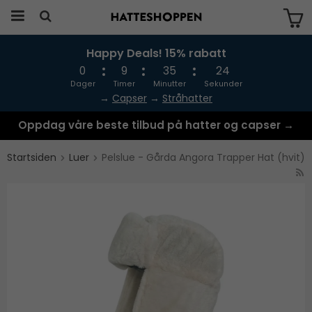
Happy Deals! 15% rabatt
Produktet har blitt lagt til i handlekurven
din
0
9
35
24
Dager
Timer
Minutter
Sekunder
→
Capser
→
Stråhatter
Oppdag våre beste tilbud på hatter og capser →
Startsiden
Luer
Pelslue - Gårda Angora Trapper Hat (hvit)