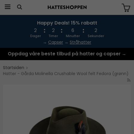
Happy Deals! 15% rabatt
Produktet har blitt lagt til i handlekurven
din
2
2
6
2
Dager
Timer
Minutter
Sekunder
→
Capser
→
Stråhatter
Oppdag våre beste tilbud på hatter og capser →
Startsiden
Hatter - Gårda Molinella Crushable Wool felt Fedora (grønn)