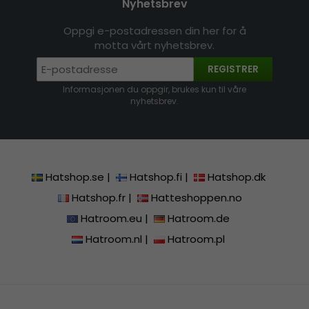
Nyhetsbrev
Oppgi e-postadressen din her for å
motta vårt nyhetsbrev.
REGISTRER
Informasjonen du oppgir, brukes kun til våre
nyhetsbrev.
Hatshop.se
|
Hatshop.fi
|
Hatshop.dk
Hatshop.fr
|
Hatteshoppen.no
Hatroom.eu
|
Hatroom.de
Hatroom.nl
|
Hatroom.pl