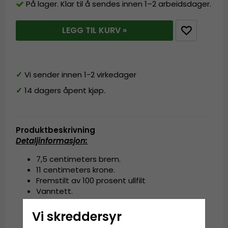
På lager. Klar til å sendes innen 1–2 arbeidsdager.
LEGG TIL KURV »
✓
Vi sender innen 1-2 virkedager
✓
14 dagers åpent kjøp.
Produktbeskrivning
Detaljinformasjon
:
7,5 centimeters brem.
11 centimeters krone.
Fremstilt av 100 prosent ullfilt
Vanntett.
Laget i Italia.
Vi skreddersyr