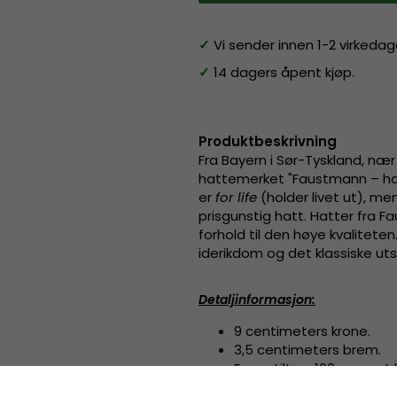
✓
Vi sender innen 1-2 virkedag
✓
14 dagers åpent kjøp.
Produktbeskrivning
Fra Bayern i Sør-Tyskland, nær
hattemerket "Faustmann – hats 
er
for life
(holder livet ut), m
prisgunstig hatt. Hatter fra F
forhold til den høye kvalitet
iderikdom og det klassiske uts
Detaljinformasjon
:
9 centimeters krone.
3,5 centimeters brem.
Fremstilt av
100 prosent 