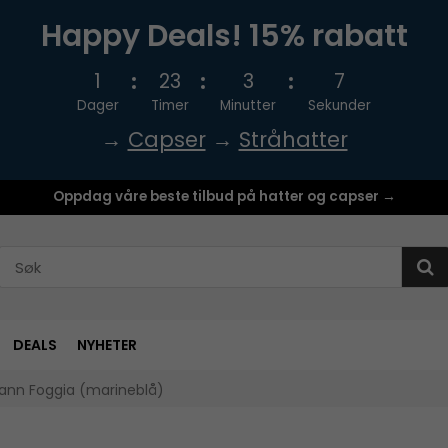
Happy Deals! 15% rabatt
1
23
3
7
Dager
Timer
Minutter
Sekunder
→
Capser
→
Stråhatter
Oppdag våre beste tilbud på hatter og capser →
DEALS
NYHETER
ann Foggia (marineblå)