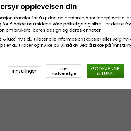
Fremstilt av:
100 prosent bomu
dersyr opplevelsen din
masjonskapsler for å gi deg en personlig handleopplevelse, p
Også kjent som (AKA):
bucke
for å holde nettsidene våre pålitelige og sikre. For dette f
sjon om brukere, deres design og deres enheter.
Størrelsesinformasjon
:
Small 
 & lukk" hvis du tillater alle informasjonskapsler eller velg hvil
ler du tillater og hvilke du vil slå av ved å klikke på "Innstill
GODKJENNE
Kun
Innstillinger
& LUKK
nødvendige