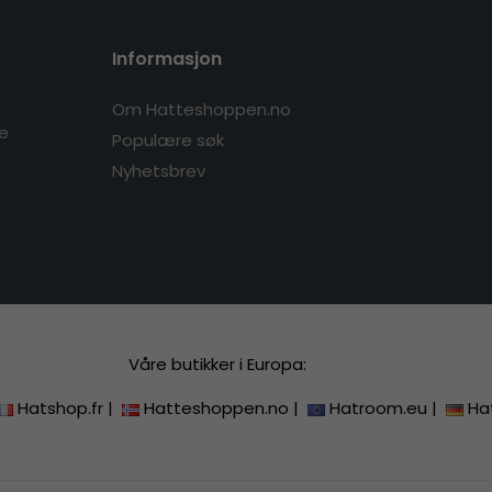
Informasjon
Om Hatteshoppen.no
re
Populære søk
Nyhetsbrev
Våre butikker i Europa:
Hatshop.fr
|
Hatteshoppen.no
|
Hatroom.eu
|
Ha