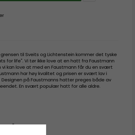
er
 grensen til Sveits og Lichtenstein kommer det tyske
for life". Vi tør ikke love at en hatt fra Faustmann
en vi kan love at med en Faustmann får du en svært
austmann har høy kvalitet og prisen er svært lav i
en. Designen på Faustmanns hatter preges både av
eendet. En svært populær hatt for alle aldre.
bomull.