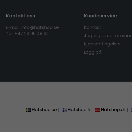
Kontakt oss
Kundeservice
E-mail: info@hatshop.se
Kontakt
Tel:
+47 23 96 48 32
Jeg vil gjerne returne
Kjøpsbetingelser
Logg på
Hatshop.se
|
Hatshop.fi
|
Hatshop.dk
|