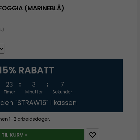
FOGGIA (MARINEBLÅ)
%)
15% RABATT
23
3
7
Timer
Minutter
Sekunder
oden "STRAW15" i kassen
innen 1–2 arbeidsdager.
 TIL KURV »