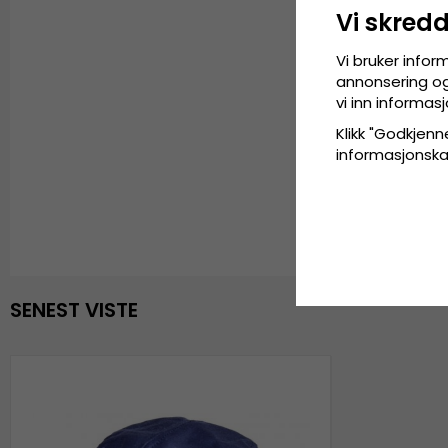
Vi skred
Vi bruker infor
annonsering og 
vi inn informa
Klikk "Godkjenne
informasjonskaps
SENEST VISTE