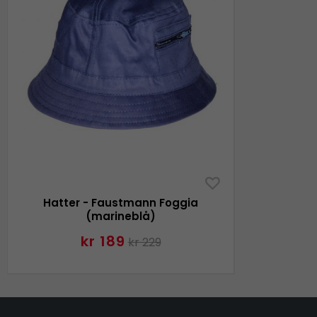
Hatter - Faustmann Foggia
(marineblå)
kr 189
kr 229