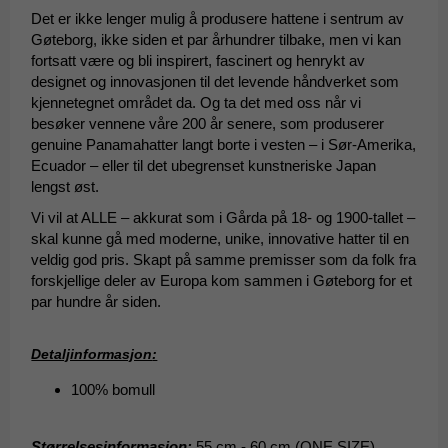
Det er ikke lenger mulig å produsere hattene i sentrum av
Gøteborg, ikke siden et par århundrer tilbake, men vi kan
fortsatt være og bli inspirert, fascinert og henrykt av
designet og innovasjonen til det levende håndverket som
kjennetegnet området da. Og ta det med oss når vi
besøker vennene våre 200 år senere, som produserer
genuine Panamahatter langt borte i vesten – i Sør-Amerika,
Ecuador – eller til det ubegrenset kunstneriske Japan
lengst øst.
Vi vil at ALLE – akkurat som i Gårda på 18- og 1900-tallet –
skal kunne gå med moderne, unike, innovative hatter til en
veldig god pris. Skapt på samme premisser som da folk fra
forskjellige deler av Europa kom sammen i Gøteborg for et
par hundre år siden.
Detaljinformasjon
:
100% bomull
Størrelsesinformasjon
:
55 cm - 60 cm (ONE SIZE)