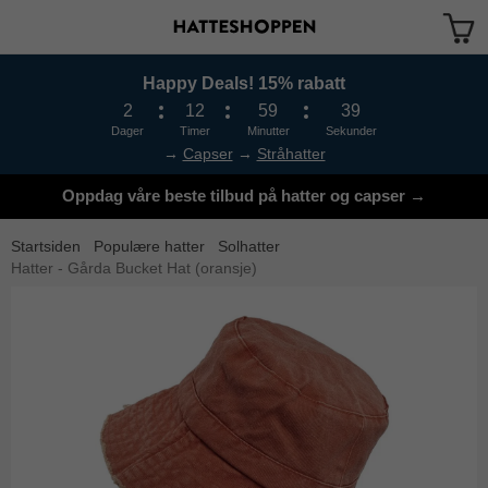
Happy Deals! 15% rabatt
Produktet har blitt lagt til i handlekurven din
2
12
59
38
Dager
Timer
Minutter
Sekunder
→
Capser
→
Stråhatter
Oppdag våre beste tilbud på hatter og capser →
Startsiden
Populære hatter
Solhatter
Hatter - Gårda Bucket Hat (oransje)