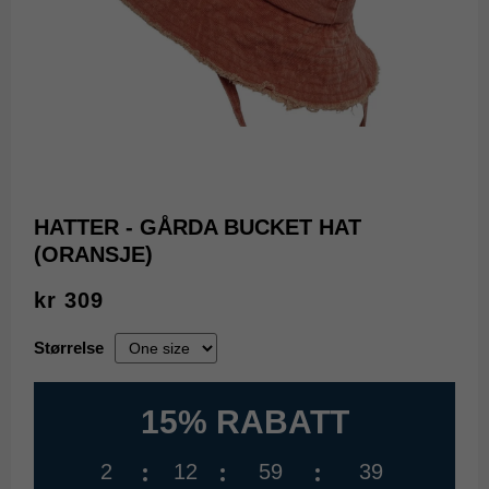
HATTER - GÅRDA BUCKET HAT
(ORANSJE)
kr 309
Størrelse
15% RABATT
2
12
59
38