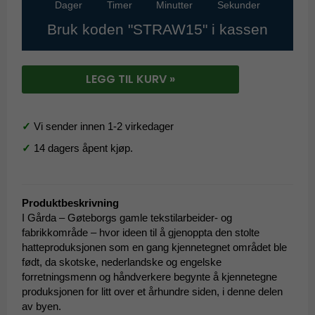
Dager
Timer
Minutter
Sekunder
Bruk koden "STRAW15" i kassen
LEGG TIL KURV »
✓
Vi sender innen 1-2 virkedager
✓
14 dagers åpent kjøp.
Produktbeskrivning
I Gårda – Gøteborgs gamle tekstilarbeider- og
fabrikkområde – hvor ideen til å gjenoppta den stolte
hatteproduksjonen som en gang kjennetegnet området ble
født, da skotske, nederlandske og engelske
forretningsmenn og håndverkere begynte å kjennetegne
produksjonen for litt over et århundre siden, i denne delen
av byen.