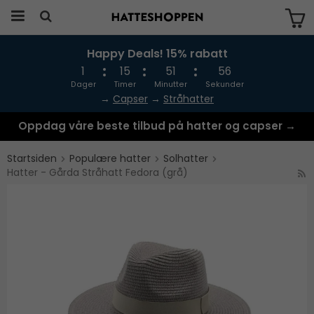
Happy Deals! 15% rabatt
Produktet har blitt lagt til i handlekurven
din
1
15
51
55
Dager
Timer
Minutter
Sekunder
→
Capser
→
Stråhatter
Oppdag våre beste tilbud på hatter og capser →
Startsiden
Populære hatter
Solhatter
Hatter - Gårda Stråhatt Fedora (grå)