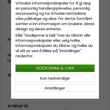
Detaljinformasjon
:
Vi bruker informasjonskapsler for å gi deg
en personlig handleopplevelse, personlig
12 centimeters krone.
annonsering og for å holde nettsidene
10 centimeters brem.
våre pålitelige og sikre. For dette formålet
Fremstilt av
100 prosent strå.
samler vi inn informasjon om brukere, deres
Hattebånd av grosgrain.
design og deres enheter.
Svedbånd av grosgrain.
Klikk "Godkjenne & lukk" hvis du tillater alle
Fremstilt av:
100 prosent strå.
informasjonskapsler eller velg hvilke
informasjonskapsler du tillater og hvilke du
vil slå av ved å klikke på "Innstillinger"
Også kjent som (AKA):
stråhatt
,
fedora-
nedenfor.
hatt
,
fedora hat
,
solhatt
GODKJENNE & LUKK
Størrelsesinformasjon
:
56 cm - 58 cm
Kun nødvendige
Innstillinger
Artikkel-ID: