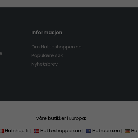
Informasjon
Om Hatteshoppen.no
re
Populære søk
Nyhetsbrev
Våre butikker i Europa:
Hatshop.fr
|
Hatteshoppen.no
|
Hatroom.eu
|
Ha