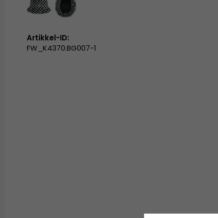
Artikkel-ID:
FW_K4370.BG007-1