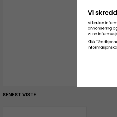
Vi skred
Vi bruker infor
annonsering og 
vi inn informa
Klikk "Godkjenne
informasjonskaps
SENEST VISTE