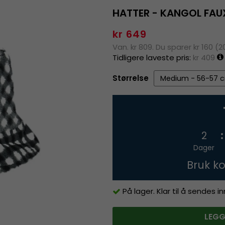
HATTER - KANGOL FAU
kr 649
Van. kr 809. Du sparer kr 160 (
Tidligere laveste pris:
kr 409
Størrelse
2
Dager
Bruk k
På lager. Klar til å sendes 
LEGG