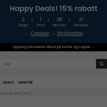
Happy Deals! 15% rabatt
2
1
38
20
Dager
Timer
Minutter
Sekunder
→
Capser
→
Stråhatter
Oppdag våre beste tilbud på hatter og capser →
DEALS
NYHETER
x Fur Bucket (sort)