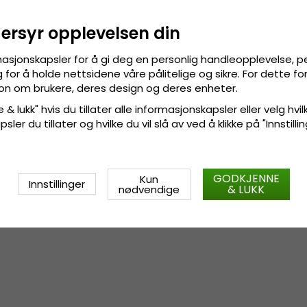
Fremstilt av:
100 prosent bomu
dersyr opplevelsen din
Også kjent som (AKA):
bucke
masjonskapsler for å gi deg en personlig handleopplevelse, p
for å holde nettsidene våre pålitelige og sikre. For dette f
sjon om brukere, deres design og deres enheter.
Størrelsesinformasjon
:
Small 
X-Large - 60-61 cm.
 & lukk" hvis du tillater alle informasjonskapsler eller velg hvil
ler du tillater og hvilke du vil slå av ved å klikke på "Innstill
GODKJENNE
Kun
Innstillinger
& LUKK
nødvendige