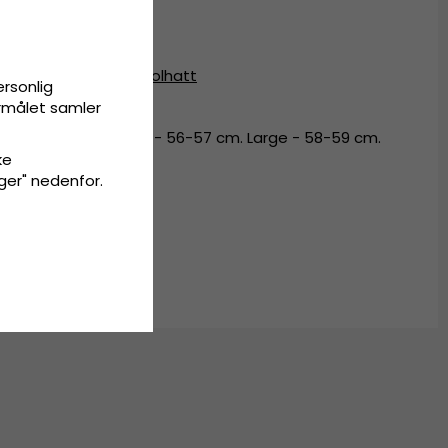
ll.
t-hatt
,
bucket hat
,
solhatt
ersonlig
ormålet samler
- 54-55 cm. Medium - 56-57 cm. Large - 58-59 cm.
ke
inger" nedenfor.