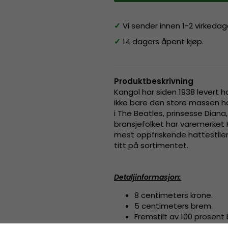
✓
Vi sender innen 1-2 virkedag
✓
14 dagers åpent kjøp.
Produktbeskrivning
Kangol har siden 1938 levert ha
ikke bare den store massen
i The Beatles, prinsesse Diana
bransjefolket har varemerket 
mest oppfriskende hattestilene
titt på sortimentet.
Detaljinformasjon
:
8 centimeters krone.
5 centimeters brem.
Fremstilt av
100 prosent 