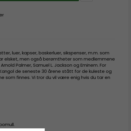
er
tter, luer, kapser, baskerluer, sikspenser, m.m. som
 har elsket, men også berømtheter som medlemmene
, Arnold Palmer, Samuel L. Jackson og Eminem. For
Kangol de seneste 30 årene stått for de kuleste og
 som finnes. Vi tror du vil være enig hvis du tar en
bomull.