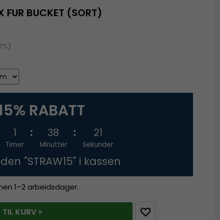
X FUR BUCKET (SORT)
20%)
15% RABATT
1
38
20
Timer
Minutter
Sekunder
oden "STRAW15" i kassen
innen 1–2 arbeidsdager.
 TIL KURV »