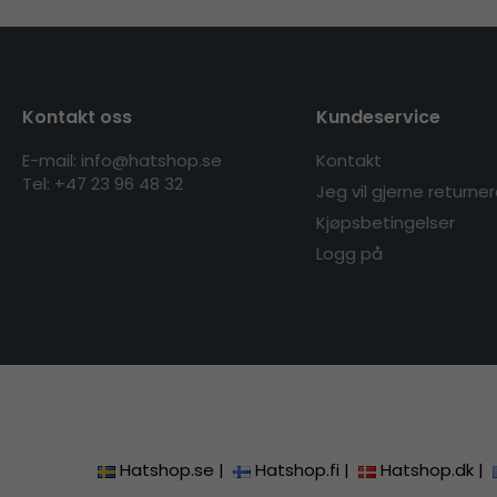
Kontakt oss
Kundeservice
E-mail: info@hatshop.se
Kontakt
Tel:
+47 23 96 48 32
Jeg vil gjerne returne
Kjøpsbetingelser
Logg på
Hatshop.se
|
Hatshop.fi
|
Hatshop.dk
|