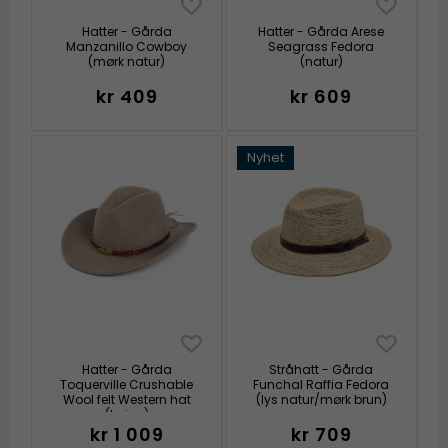
Hatter - Gårda
Hatter - Gårda Arese
Manzanillo Cowboy
Seagrass Fedora
(mørk natur)
(natur)
kr 409
kr 609
Nyhet
Hatter - Gårda
Stråhatt - Gårda
Toquerville Crushable
Funchal Raffia Fedora
Wool felt Western hat
(lys natur/mørk brun)
(beige)
kr 1 009
kr 709