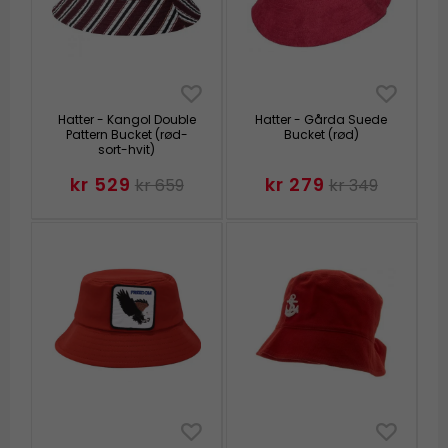
Hatter - Kangol Double
Hatter - Gårda Suede
Pattern Bucket (rød-
Bucket (rød)
sort-hvit)
kr 529
kr 279
kr 659
kr 349