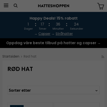
Happy Deals! 15% rabatt
Produktet har blitt lagt til i handlekurven
din
1
17
36
23
Dager
Timer
Minutter
Sekunder
→
Capser
→
Stråhatter
Oppdag våre beste tilbud på hatter og capser →
Startsiden
Rød hat
RØD HAT
Sorter etter