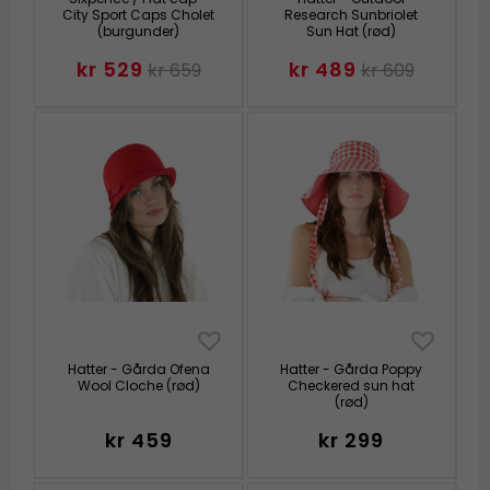
City Sport Caps Cholet
Research Sunbriolet
(burgunder)
Sun Hat (rød)
kr 529
kr 489
kr 659
kr 609
Hatter - Gårda Ofena
Hatter - Gårda Poppy
Wool Cloche (rød)
Checkered sun hat
(rød)
kr 459
kr 299