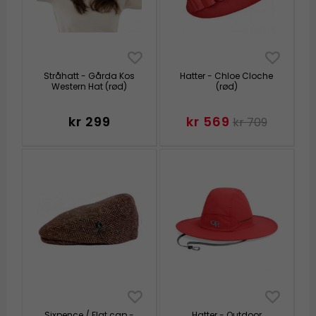
Stråhatt - Gårda Kos
Hatter - Chloe Cloche
Western Hat (rød)
(rød)
kr 299
kr 569
kr 709
Sixpence / Flat cap -
Hatter - Outdoor