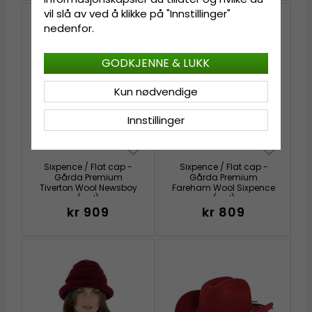
vil slå av ved å klikke på "Innstillinger"
nedenfor.
GODKJENNE & LUKK
Kun nødvendige
Innstillinger
Sixpence / Flat cap -
Sixpence / Flat cap -
Gårda Premium
Gårda Premium
Tiverton Wool Newsboy
Fareham Wool Sixpence
(rød)
(rød)
kr 909
kr 809