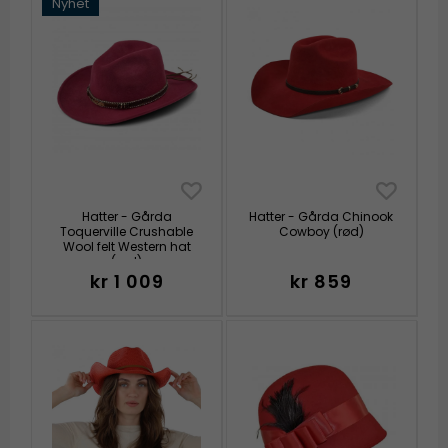
Nyhet
Hatter - Gårda
Hatter - Gårda Chinook
Toquerville Crushable
Cowboy (rød)
Wool felt Western hat
(rød)
kr 1 009
kr 859