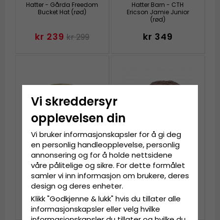
Hatter - Gårda Freedom
Hatter Barn - CTH
Bucket Hat (rød)
Ericson Jamie Junior
(rød)
kr 239
kr 349
kr 299
Vi skreddersyr
opplevelsen din
Vi bruker informasjonskapsler for å gi deg
en personlig handleopplevelse, personlig
annonsering og for å holde nettsidene
våre pålitelige og sikre. For dette formålet
Hatter - Jacaru Striped
Sixpence / Flat cap -
samler vi inn informasjon om brukere, deres
Short Brim Hat
Gårda Dunbeath
design og deres enheter.
(rød/beige)
(brun/rød)
Klikk "Godkjenne & lukk" hvis du tillater alle
kr 359
kr 349
kr 459
informasjonskapsler eller velg hvilke
informasjonskapsler du tillater og hvilke du