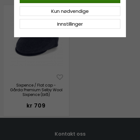
Kun nødvendige
Innstillinger
Sixpence / Flat cap -
Gårda Premium Selby Wool
Sixpence (blå)
kr 709
Kontakt oss