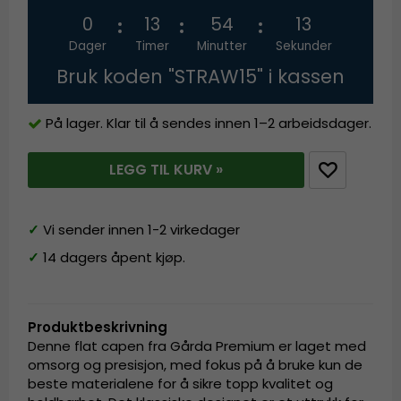
0
13
54
13
Dager
Timer
Minutter
Sekunder
Bruk koden "STRAW15" i kassen
På lager. Klar til å sendes innen 1–2 arbeidsdager.
LEGG TIL KURV »
✓
Vi sender innen 1-2 virkedager
✓
14 dagers åpent kjøp.
Produktbeskrivning
Denne flat capen fra Gårda Premium er laget med
omsorg og presisjon, med fokus på å bruke kun de
beste materialene for å sikre topp kvalitet og