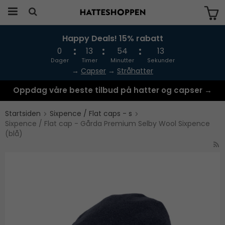
Happy Deals! 15% rabatt
Produktet har blitt lagt til i handlekurven
din
0
13
54
13
Dager
Timer
Minutter
Sekunder
→
Capser
→
Stråhatter
Oppdag våre beste tilbud på hatter og capser →
Startsiden
Sixpence / Flat caps - s
Sixpence / Flat cap - Gårda Premium Selby Wool Sixpence
(blå)