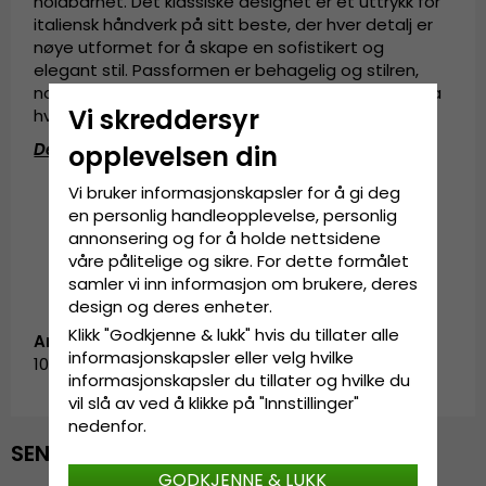
holdbarhet. Det klassiske designet er et uttrykk for
italiensk håndverk på sitt beste, der hver detalj er
nøye utformet for å skape en sofistikert og
elegant stil. Passformen er behagelig og stilren,
noe som gjør den perfekt for alle anledninger – fra
Vi skreddersyr
hverdagsbruk til mer formelle stunder.
Detaljinformasjon
:
opplevelsen din
Laget i Italia.
Vi bruker informasjonskapsler for å gi deg
4,5 centimeters skjerm.
en personlig handleopplevelse, personlig
Sammensetning: 70% ull, 30% polyester.
annonsering og for å holde nettsidene
våre pålitelige og sikre. For dette formålet
samler vi inn informasjon om brukere, deres
design og deres enheter.
Klikk "Godkjenne & lukk" hvis du tillater alle
Artikkel-ID:
informasjonskapsler eller velg hvilke
101/118.blue
informasjonskapsler du tillater og hvilke du
vil slå av ved å klikke på "Innstillinger"
nedenfor.
SENEST VISTE
GODKJENNE & LUKK