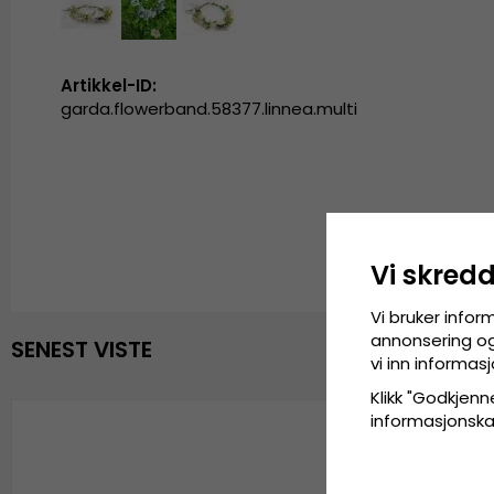
Artikkel-ID:
garda.flowerband.58377.linnea.multi
Vi skred
Vi bruker infor
annonsering og 
SENEST VISTE
vi inn informa
Klikk "Godkjenne
informasjonskaps