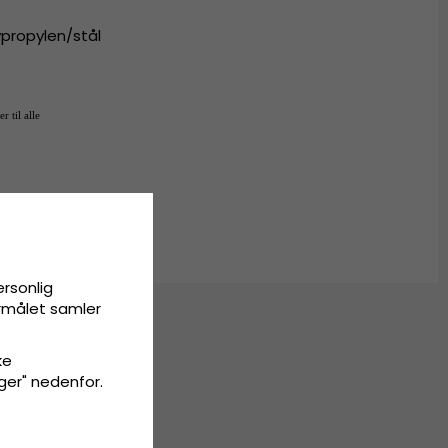
ypropylen/stål
r til alle
ersonlig
ormålet samler
ke
inger" nedenfor.