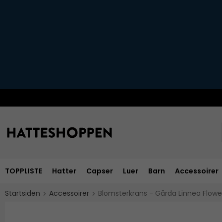
TOPPLISTE
Hatter
Capser
Luer
Barn
Accessoirer
Startsiden
Accessoirer
Blomsterkrans - Gårda Linnea Flowe