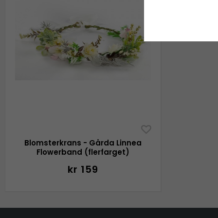
Blomsterkrans - Gårda Linnea
Flowerband (flerfarget)
kr 159