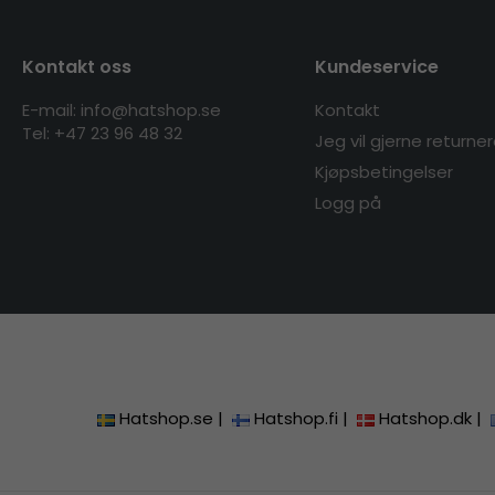
Kontakt oss
Kundeservice
E-mail: info@hatshop.se
Kontakt
Tel:
+47 23 96 48 32
Jeg vil gjerne returne
Kjøpsbetingelser
Logg på
Hatshop.se
|
Hatshop.fi
|
Hatshop.dk
|