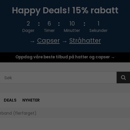
Happy Deals! 15% rabatt
2
6
10
1
Dager
Timer
Minutter
Sekunder
→
Capser
→
Stråhatter
Oppdag våre beste tilbud på hatter og capser →
DEALS
NYHETER
rband (flerfarget)