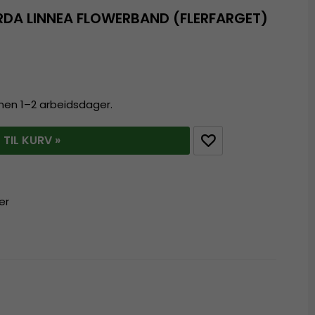
DA LINNEA FLOWERBAND (FLERFARGET)
innen 1–2 arbeidsdager.
 TIL KURV »
er