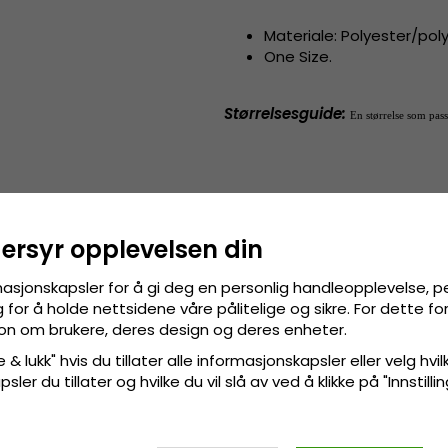
Materiale: Polyester/pol
One Size.
Størrelsesguide
:
En størrelse som passe
dersyr opplevelsen din
masjonskapsler for å gi deg en personlig handleopplevelse, p
for å holde nettsidene våre pålitelige og sikre. For dette f
sjon om brukere, deres design og deres enheter.
 & lukk" hvis du tillater alle informasjonskapsler eller velg hvil
ler du tillater og hvilke du vil slå av ved å klikke på "Innstill