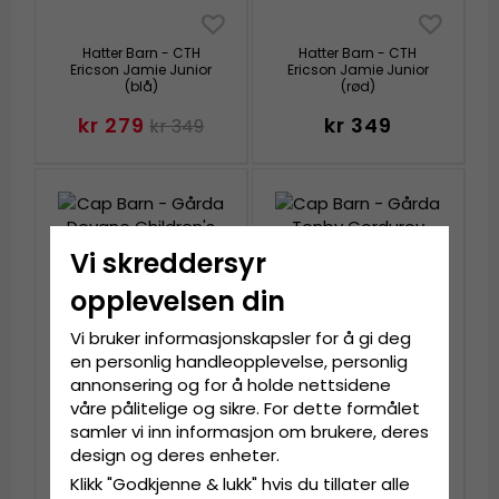
Hatter Barn - CTH
Hatter Barn - CTH
Ericson Jamie Junior
Ericson Jamie Junior
(blå)
(rød)
kr 279
kr 349
kr 349
Vi skreddersyr
opplevelsen din
Vi bruker informasjonskapsler for å gi deg
en personlig handleopplevelse, personlig
annonsering og for å holde nettsidene
våre pålitelige og sikre. For dette formålet
samler vi inn informasjon om brukere, deres
Cap Barn - Gårda
Cap Barn - Gårda
Devane Children's
Tenby Corduroy Cap
design og deres enheter.
Baseball Cap (lys grå)
(svart)
Klikk "Godkjenne & lukk" hvis du tillater alle