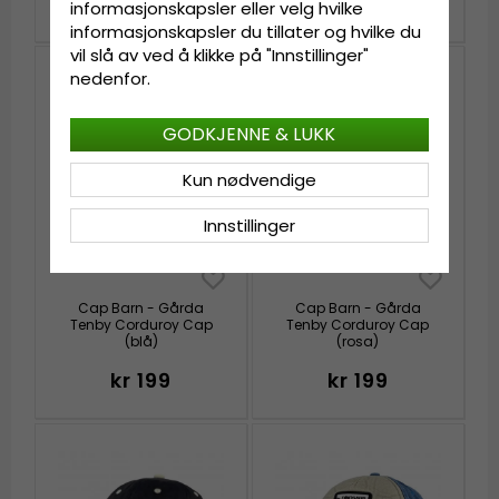
kr 159
kr 199
kr 199
informasjonskapsler eller velg hvilke
informasjonskapsler du tillater og hvilke du
vil slå av ved å klikke på "Innstillinger"
nedenfor.
GODKJENNE & LUKK
Kun nødvendige
Innstillinger
Cap Barn - Gårda
Cap Barn - Gårda
Tenby Corduroy Cap
Tenby Corduroy Cap
(blå)
(rosa)
kr 199
kr 199