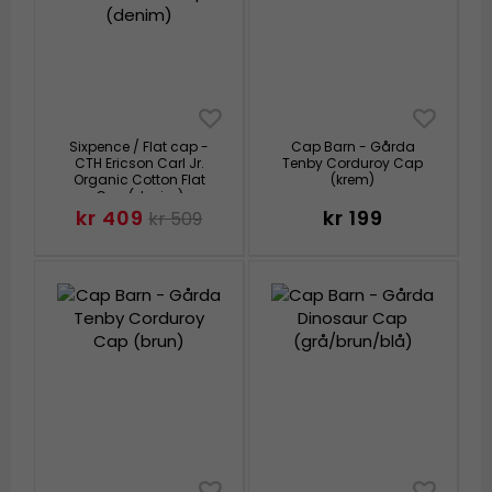
Sixpence / Flat cap -
Cap Barn - Gårda
CTH Ericson Carl Jr.
Tenby Corduroy Cap
Organic Cotton Flat
(krem)
Cap (denim)
kr 409
kr 199
kr 509