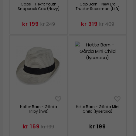
Caps - Flexfit Youth
Cap Barn - New Era
Snapback Cap (Navy)
Trucker Superman (blå)
kr 199
kr 319
kr 249
kr 409
Hatter Barn - Gårda
Hette Barn - Gårda Mini
Trilby (hvit)
Child (lyserosa)
kr 159
kr 199
kr 199