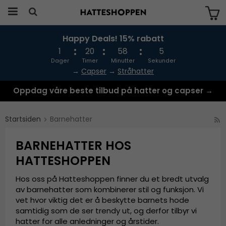
Happy Deals! 15% rabatt
Produktet har blitt lagt til i handlekurven
din
1
20
58
4
Dager
Timer
Minutter
Sekunder
→
Capser
→
Stråhatter
Oppdag våre beste tilbud på hatter og capser →
Startsiden
Barnehatter
BARNEHATTER HOS
HATTESHOPPEN
Hos oss på Hatteshoppen finner du et bredt utvalg
av barnehatter som kombinerer stil og funksjon. Vi
vet hvor viktig det er å beskytte barnets hode
samtidig som de ser trendy ut, og derfor tilbyr vi
hatter for alle anledninger og årstider.