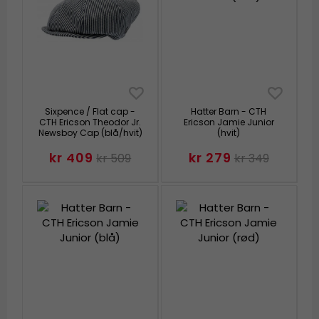
Sixpence / Flat cap -
Hatter Barn - CTH
CTH Ericson Theodor Jr.
Ericson Jamie Junior
Newsboy Cap (blå/hvit)
(hvit)
kr 409
kr 279
kr 509
kr 349