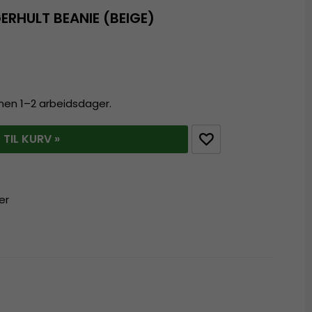
ERHULT BEANIE (BEIGE)
innen 1–2 arbeidsdager.
 TIL KURV »
er