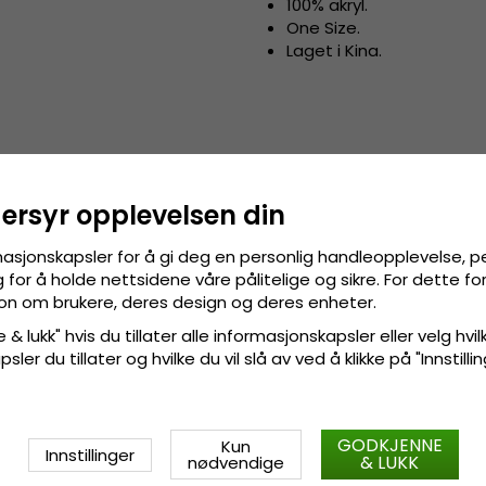
100% akryl.
One Size.
Laget i Kina.
dersyr opplevelsen din
masjonskapsler for å gi deg en personlig handleopplevelse, p
for å holde nettsidene våre pålitelige og sikre. For dette f
sjon om brukere, deres design og deres enheter.
 & lukk" hvis du tillater alle informasjonskapsler eller velg hvil
ler du tillater og hvilke du vil slå av ved å klikke på "Innstill
GODKJENNE
Kun
Innstillinger
& LUKK
nødvendige