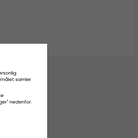
ersonlig
ormålet samler
ke
inger" nedenfor.