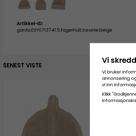
Artikkel-ID:
garda.ESY0713741.5.fagerhult.beanie.beige
Vi skred
SENEST VISTE
Vi bruker infor
annonsering og 
vi inn informa
Klikk "Godkjenne
informasjonskaps