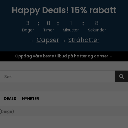
Happy Deals! 15% rabatt
3
0
1
8
Dager
Timer
Minutter
Sekunder
→
Capser
→
Stråhatter
Oppdag våre beste tilbud på hatter og capser →
DEALS
NYHETER
(beige)