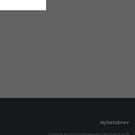
Nyhetsbrev
Oppgi e-postadressen din her for å