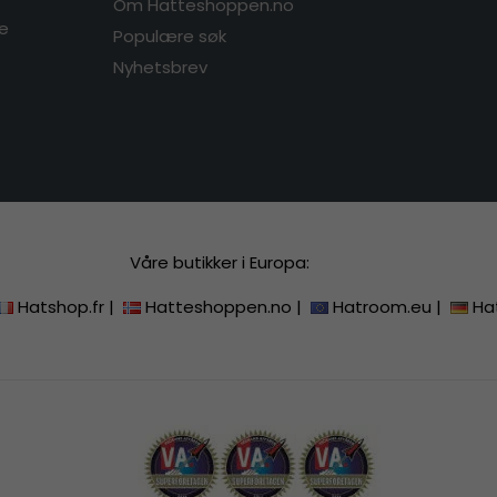
Om Hatteshoppen.no
re
Populære søk
Nyhetsbrev
Våre butikker i Europa:
Hatshop.fr
|
Hatteshoppen.no
|
Hatroom.eu
|
Ha