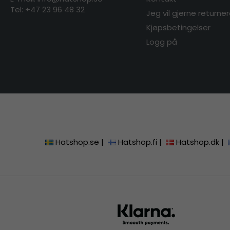
Tel:
+47 23 96 48 32
Jeg vil gjerne returne
Kjøpsbetingelser
Logg på
Hatshop.se
|
Hatshop.fi
|
Hatshop.dk
|