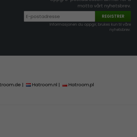
motta vårt nyhetsbrev.
REGISTRER
Informasjonen du oppgir, brukes kun til våre
nyhetsbrev.
troom.de
|
Hatroom.nl
|
Hatroom.pl