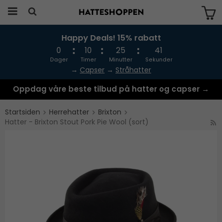
Happy Deals! 15% rabatt
Produktet har blitt lagt til i handlekurven
din
0
10
25
40
Dager
Timer
Minutter
Sekunder
→
Capser
→
Stråhatter
Oppdag våre beste tilbud på hatter og capser →
Startsiden
Herrehatter
Brixton
Hatter - Brixton Stout Pork Pie Wool (sort)