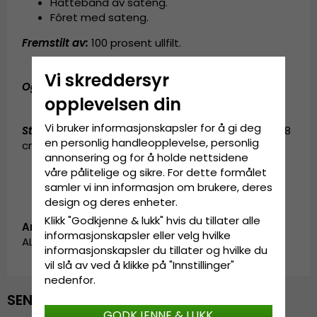
Hattebånd av sateng.
Fôret med sateng.
Fremstilt av:
100 prosent
ullfilt
.
Vi skreddersyr
Også kjent som (AKA):
pork pie-hatt
opplevelsen din
Vi bruker informasjonskapsler for å gi deg
Størrelsesinformasjon
:
Small - 56 cm. Medium - 58
en personlig handleopplevelse, personlig
cm. Large - 60 cm. X-Large - 62 cm.
annonsering og for å holde nettsidene
våre pålitelige og sikre. For dette formålet
samler vi inn informasjon om brukere, deres
design og deres enheter.
Klikk "Godkjenne & lukk" hvis du tillater alle
Artikkel-ID:
informasjonskapsler eller velg hvilke
ALL_00036/10764.bkblk-1
informasjonskapsler du tillater og hvilke du
vil slå av ved å klikke på "Innstillinger"
nedenfor.
SENEST VISTE
GODKJENNE & LUKK