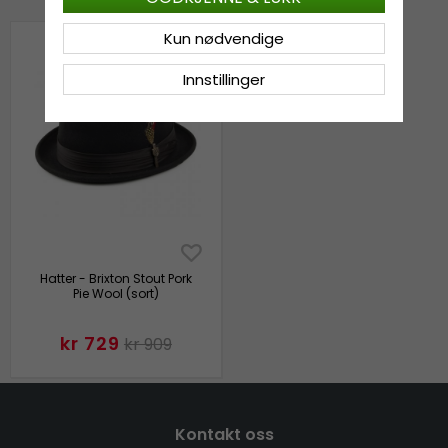
Kun nødvendige
Innstillinger
Hatter - Brixton Stout Pork
Pie Wool (sort)
kr 729
kr 909
Kontakt oss