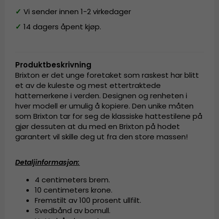
✓
Vi sender innen 1-2 virkedager
✓
14 dagers åpent kjøp.
Produktbeskrivning
Brixton er det unge foretaket som raskest har blitt
et av de kuleste og mest ettertraktede
hattemerkene i verden. Designen og renheten i
hver modell er umulig å kopiere. Den unike måten
som Brixton tar for seg de klassiske hattestilene på
gjør dessuten at du med en Brixton på hodet
garantert vil skille deg ut fra den store massen!
Detaljinformasjon
:
4 centimeters brem.
10 centimeters krone.
Fremstilt av
100 prosent
ullfilt
.
Svedbånd av bomull.