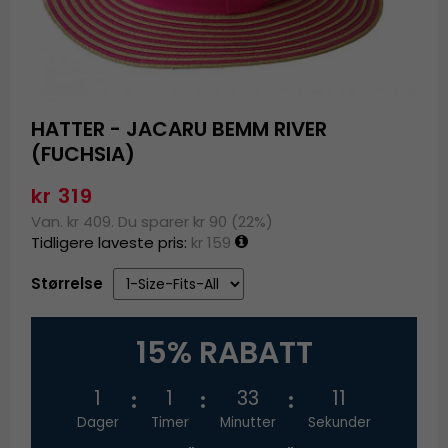
HATTER - JACARU BEMM RIVER
(FUCHSIA)
kr 319
Van. kr 409. Du sparer kr 90 (22%)
Tidligere laveste pris:
kr 159
Størrelse
15% RABATT
1
1
33
11
Dager
Timer
Minutter
Sekunder