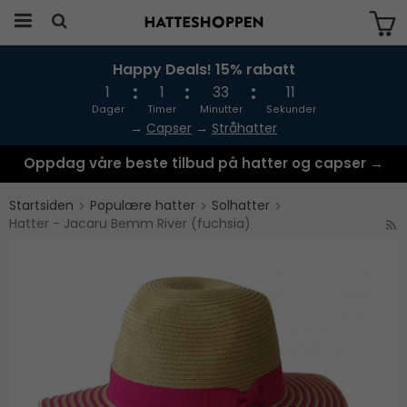
Happy Deals! 15% rabatt
Produktet har blitt lagt til i handlekurven
din
1
1
33
11
Dager
Timer
Minutter
Sekunder
→
Capser
→
Stråhatter
Oppdag våre beste tilbud på hatter og capser →
Startsiden
Populære hatter
Solhatter
Hatter - Jacaru Bemm River (fuchsia)