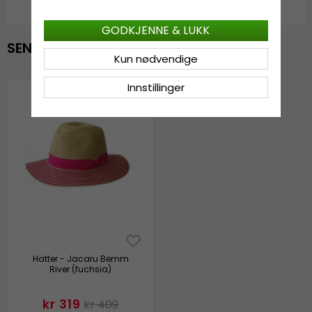
GODKJENNE & LUKK
SENEST VISTE
Kun nødvendige
Innstillinger
Hatter - Jacaru Bemm
River (fuchsia)
kr 319
kr 409