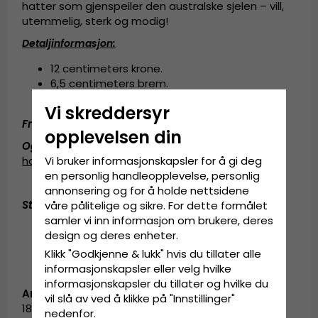
hatter som gjenspeiler den australske sjelen – vill,
utemmelig, sterk og modig!
Detaljinformasjon
:
12 centimeters krone.
6,5 centimeters brem.
Fremstilt av
100 prosent
papirstrå
.
Vi skreddersyr
Fremstilt
av:
100 prosent
papirstrå.
opplevelsen din
Også kjent som (AKA):
stråhatt
,
fedora-
hatt
,
fedora hat
,
solhatt
Vi bruker informasjonskapsler for å gi deg
en personlig handleopplevelse, personlig
annonsering og for å holde nettsidene
Størrelsesinformasjon
:
1-size-fits-all
våre pålitelige og sikre. For dette formålet
samler vi inn informasjon om brukere, deres
design og deres enheter.
Klikk "Godkjenne & lukk" hvis du tillater alle
informasjonskapsler eller velg hvilke
informasjonskapsler du tillater og hvilke du
Artikkel-ID:
vil slå av ved å klikke på "Innstillinger"
1833.fush
nedenfor.