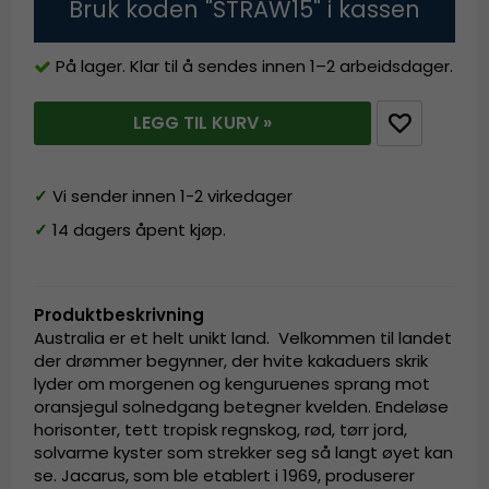
Bruk koden "STRAW15" i kassen
På lager. Klar til å sendes innen 1–2 arbeidsdager.
LEGG TIL KURV »
✓
Vi sender innen 1-2 virkedager
✓
14 dagers åpent kjøp.
Produktbeskrivning
Australia er et helt unikt land. Velkommen til landet
der drømmer begynner, der hvite kakaduers skrik
lyder om morgenen og kenguruenes sprang mot
oransjegul solnedgang betegner kvelden. Endeløse
horisonter, tett tropisk regnskog, rød, tørr jord,
solvarme kyster som strekker seg så langt øyet kan
se. Jacarus, som ble etablert i 1969, produserer