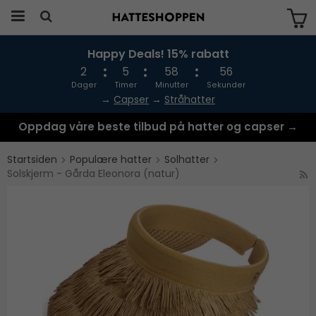
Happy Deals! 15% rabatt
Produktet har blitt lagt til i handlekurven
din
2
5
58
55
Dager
Timer
Minutter
Sekunder
→
Capser
→
Stråhatter
Oppdag våre beste tilbud på hatter og capser →
Startsiden
Populære hatter
Solhatter
Solskjerm - Gårda Eleonora (natur)