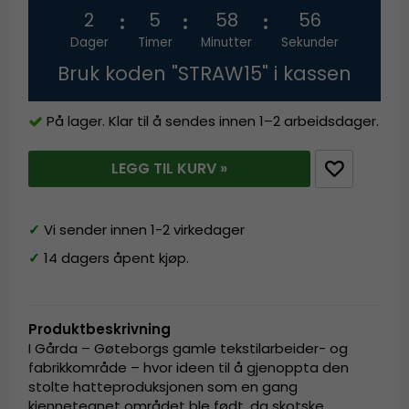
2
5
58
55
Dager
Timer
Minutter
Sekunder
Bruk koden "STRAW15" i kassen
På lager. Klar til å sendes innen 1–2 arbeidsdager.
LEGG TIL KURV »
✓
Vi sender innen 1-2 virkedager
✓
14 dagers åpent kjøp.
Produktbeskrivning
I Gårda – Gøteborgs gamle tekstilarbeider- og
fabrikkområde – hvor ideen til å gjenoppta den
stolte hatteproduksjonen som en gang
kjennetegnet området ble født, da skotske,