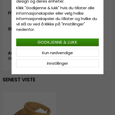
design og deres enheter.
Klikk "Godkjenne & lukk" hvis du tillater alle
Fremstilt av:
80% papirstrå, 20% polyester
informasjonskapsler eller velg hvilke
informasjonskapsler du tillater og hvilke du
vil slå av ved å klikke på "Innstillinger"
Størrelsesinformasjon
:
One size
nedenfor.
GODKJENNE & LUKK
Kun nødvendige
Artikkel-ID:
0617518.2.garda.eleonora.nature
Innstillinger
SENEST VISTE