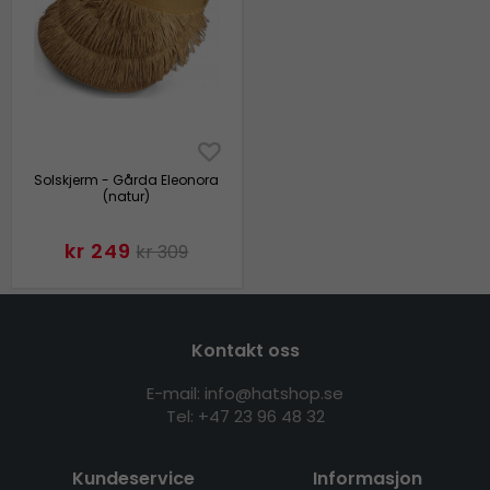
Solskjerm - Gårda Eleonora
(natur)
kr 249
kr 309
Kontakt oss
E-mail: info@hatshop.se
Tel:
+47 23 96 48 32
Kundeservice
Informasjon